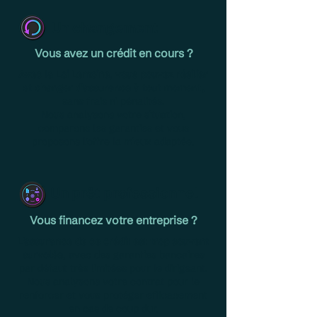
Un changement
Vous avez un crédit en cours ?
Avec la Loi Lemoine
,
vous pouvez résilier
et changer d'assurance à tout moment,
sans frais ni pénalités.
Nous analysons votre situation,
comparons les garanties et vous
proposons l'offre la mieux adaptée.
Un prêt professionnel
Vous financez votre entreprise ?
L'assurance de ce crédit est trop souvent
survolée
, avec des garanties bancaires
par défaut très limitées pour le dirigeant.
Nous analysons votre contrat pour le
renforcer et vous protéger efficacement
en cas de coup dur.