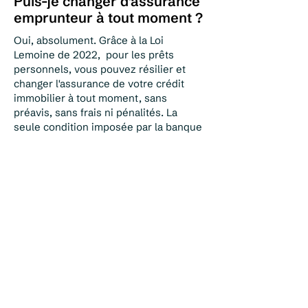
Puis-je changer d'assurance
emprunteur à tout moment ?
Oui, absolument. Grâce à la Loi
Lemoine de 2022, pour les prêts
personnels, vous pouvez résilier et
changer l'assurance de votre crédit
immobilier à tout moment, sans
préavis, sans frais ni pénalités. La
seule condition imposée par la banque
est que le nouveau contrat présente un
niveau de garanties équivalent ou
supérieur au leur. Chez Alaris, nous
comparons les Fiches Standardisées
d'Information (FSI) pour vous garantir à
100 % l'acceptation de la délégation
d'assurance par votre banque. Nous
nous occupons ensuite de toutes les
démarches de résiliation à votre place.
Pourquoi passer par un
courtier plutôt que garder