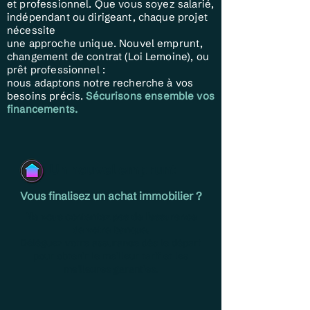
et professionnel. Que vous soyez salarié,
indépendant ou dirigeant, chaque projet
nécessite
une approche unique. Nouvel emprunt,
changement de contrat (Loi Lemoine), ou
prêt professionnel :
nous adaptons notre recherche à vos
besoins précis.
Sécurisons ensemble vos
financements.
Un nouvel emprunt
Vous finalisez un achat immobilier ?
Ne vous contentez pas de l'assurance
de votre banque.
Déléguez votre assurance dès le départ
pour obtenir le meilleur tarif et les
meilleures garanties.