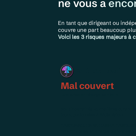
ne vous a
enco
En tant que dirigeant ou indé
couvre une part beaucoup plus
Voici les 3 risques majeurs à c
Arrêt de travail
Mal couvert
Une prise en charge partielle
SSI :
indemnités journalières durant 3
jours, plafonnées à 65.84 €/jour.
CARPIMKO
, CNBF,
CARMF,
CARCDSF
CAVEC :
prise en charge plafonnée p