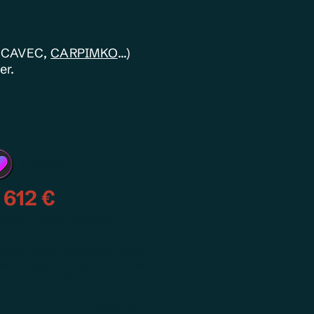
, CAVEC,
CARPIMKO
...)
er.
Décès
 612 €
capital décès insuffisant
capital décès obligatoire couvre
rement plus d'une ou deux années de
venus, parfois beaucoup moins.
SSI verse un capital décès forfaitaire