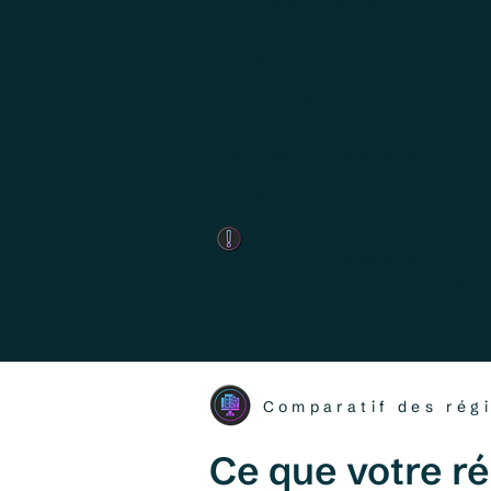
la CPAM durant 90 jours puis
indemnisation partielle.
CIPAV, CAVP, CAVOM, CAVAMAC,
CARPV, CPRN :
aucune indemnisation
au-delà de 90 jours.
MSA :
indemnités journalières
plafonnées à 34.39 €/jour en cas
d'accident du travail et à 33.81 €/jour
cas de maladie.
Durant l'arrêt les frais
professionnels
ne sont pas pris en charge
Comparatif des rég
Ce que votre r