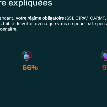
re expliquées
pendant,
votre régime obligatoire
(SSI, CIPAV,
CARMF
 faible de votre revenu que vous ne pourriez le pens
onnaître.
Invalidité
66%
9
Une couverture illusoire
Un 
65
Votre régime obligatoire ne verse une
Le 
rente d'invalidité partielle qu'à partir de
ra
66% d'incapacité permanente.
re
,
ar
En dessous, vous êtes seul.
La 