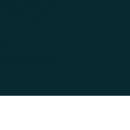
9 612 € en 2026 pour un cotisant actif,
t 20 % du plafond annuel de la
curité sociale. Ce montant tombe à 3
,80 € si l'assuré était déjà retraité.
s montants sont rarement à la
teur de ce que votre famille devrait
ronter : projets, études, scolarité,
irs...
jectif recommandé : protéger votre
ille sur 5 ans de revenus.