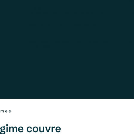
de 
Quand elle intervient enfin, la rente
soi
versée est très faible : souvent 30 à 50
Sé
% du revenu réel, rarement suffisante
844
pour maintenir votre niveau de vie.
Ce
Une prévoyance complémentaire peut
hau
vous couvrir dès 15% d'invalidité partielle
aff
et dès 66% pour l'invalidité totale.
lois
 en
Ob
fam
imes
égime couvre